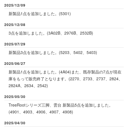
2025/12/09
新
製品1点を追加しました。
(5301)
2025/12/08
3点を追加しました。
(
3A02B
、
2976B
、
2532B
)
2025/07/29
新
製品3点を追加しました。(
5203
、
5402
、
5403
)
2025/06/27
新
製品1点を追加しました。(
4A04
)また、既存製品の7点が現在
庫をもって販売終了となります。(
2270
、
2733
、
2737
、
2824
、
2824A
、
2634
、
2542
)
2025/05/30
TreeRootシリーズ三脚、雲台 新製品5点を追加しました。
(
4901
、
4903
、
4906
、
4907
、
4908
)
2025/04/30